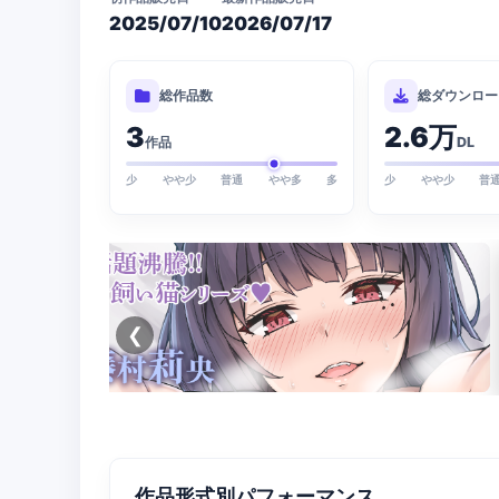
2025/07/10
2026/07/17
総作品数
総ダウンロー
3
2.6万
作品
DL
少
やや少
普通
やや多
多
少
やや少
普
❮
作品形式別パフォーマンス