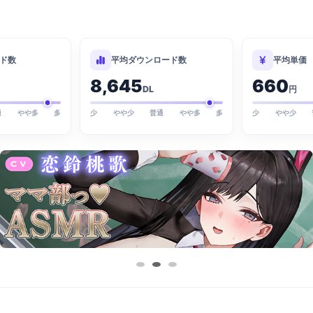
ド数
平均ダウンロード数
平均単価
8,645
660
DL
円
通
やや多
多
少
やや少
普通
やや多
多
少
やや少