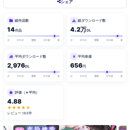
シェア
総作品数
総ダウンロード数
14
4.2万
作品
DL
少
やや少
普通
やや多
多
少
やや少
普通
やや多
多
平均ダウンロード数
平均単価
2,976
656
DL
円
少
やや少
普通
やや多
多
少
やや少
普通
やや多
多
評価（★平均）
4.88
★★★★☆
レビュー 183件