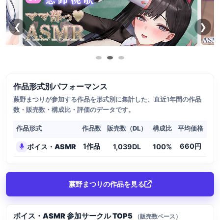
❮
❯
作品形式別パフォーマンス
蕨野まつりが参加する作品を形式別に集計した、直近1年間の作品
数・販売数・構成比・評価のデータです。
作品形式
作品数
販売数（DL）
構成比
平均価格
1作品
660円
ボイス・ASMR
1,039DL
100%
4.
蕨野まつりの作品を見る
ボイス・ASMR 参加サークル TOP5
（販売数ベース）