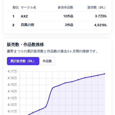
順位
サークル名
参加作品数
販売数（DL）
12作品
3.7万DL
1
AXZ
四風の街
2作品
2
4,521DL
販売数・作品数推移
蕨野まつりの累計販売数と作品数の過去3ヶ月間の推移です。
累計販売数（DL）
作品数