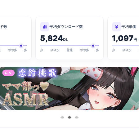
ド数
平均ダウンロード数
平均単価
5,824
1,097
DL
円
通
やや多
多
少
やや少
普通
やや多
多
少
やや少