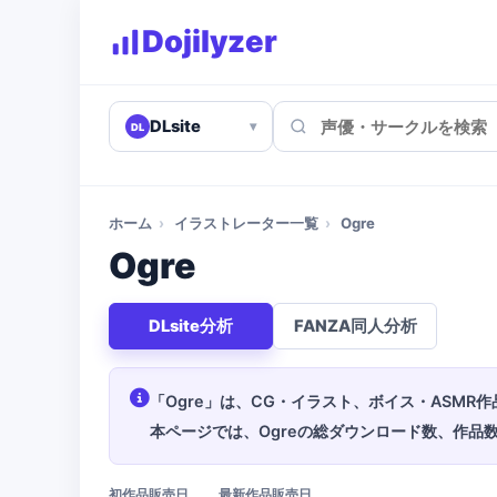
Dojilyzer
DLsite
▾
DL
ホーム
›
イラストレーター一覧
›
Ogre
Ogre
DLsite分析
FANZA同人分析
「Ogre」は、CG・イラスト、ボイス・ASMR
本ページでは、Ogreの総ダウンロード数、作
初作品販売日
最新作品販売日