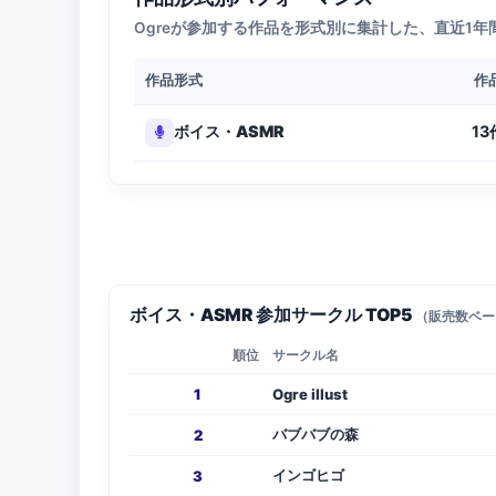
Ogreが参加する作品を形式別に集計した、直近1
作品形式
作
13
ボイス・ASMR
ボイス・ASMR 参加サークル TOP5
（販売数ベー
順位
サークル名
1
Ogre illust
バブバブの森
2
インゴヒゴ
3