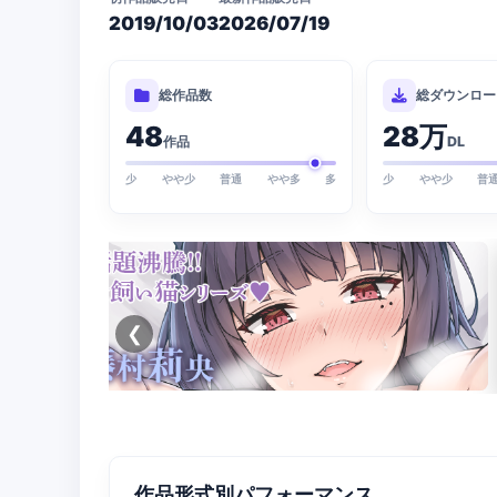
2019/10/03
2026/07/19
総作品数
総ダウンロー
48
28万
作品
DL
少
やや少
普通
やや多
多
少
やや少
普
❮
作品形式別パフォーマンス