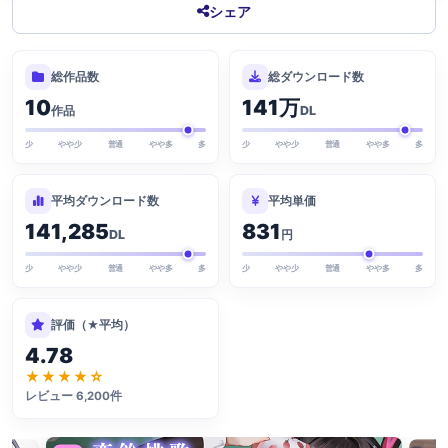
シェア
総作品数
総ダウンロード数
10
141万
作品
DL
少
やや少
普通
やや多
多
少
やや少
普通
やや多
多
平均ダウンロード数
平均単価
141,285
831
DL
円
少
やや少
普通
やや多
多
少
やや少
普通
やや多
多
評価（★平均）
4.78
★★★★☆
レビュー 6,200件