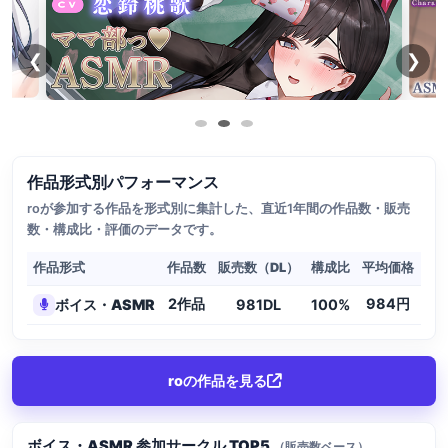
❮
❯
作品形式別パフォーマンス
roが参加する作品を形式別に集計した、直近1年間の作品数・販売
数・構成比・評価のデータです。
作品形式
作品数
販売数（DL）
構成比
平均価格
2作品
984円
ボイス・ASMR
981DL
100%
4.
roの作品を見る
ボイス・ASMR 参加サークル TOP5
（販売数ベース）