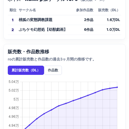
順位
サークル名
参加作品数
販売数（DL）
桃狐の変態調教課題
2作品
1.6万DL
1
ぷちケモ幻想処【幼獣戯画】
6作品
1.0万DL
2
販売数・作品数推移
roの累計販売数と作品数の過去3ヶ月間の推移です。
累計販売数（DL）
作品数