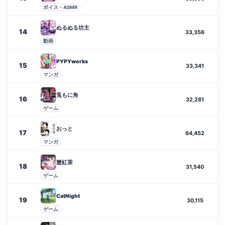
ボイス・ASMR
ぬるぬる坊主
14
33,356
動画
PYPYworks
15
33,341
マンガ
兎もに角
16
32,281
ゲーム
おっと
17
64,452
マンガ
蟹紅茶
18
31,540
ゲーム
CatNight
19
30,115
ゲーム