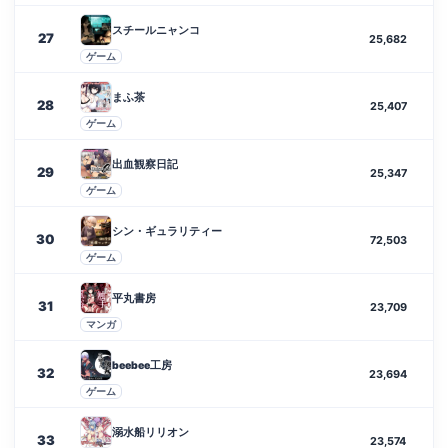
スチールニャンコ
27
25,682
ゲーム
まふ茶
28
25,407
ゲーム
出血観察日記
29
25,347
ゲーム
シン・ギュラリティー
30
72,503
ゲーム
平丸書房
31
23,709
マンガ
beebee工房
32
23,694
ゲーム
溺水船リリオン
33
23,574