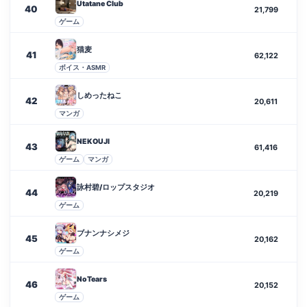
Utatane Club
40
21,799
ゲーム
猫麦
41
62,122
ボイス・ASMR
しめったねこ
42
20,611
マンガ
NEKOUJI
43
61,416
ゲーム
マンガ
詠村碧/ロップスタジオ
44
20,219
ゲーム
ブナンナシメジ
45
20,162
ゲーム
NoTears
46
20,152
ゲーム