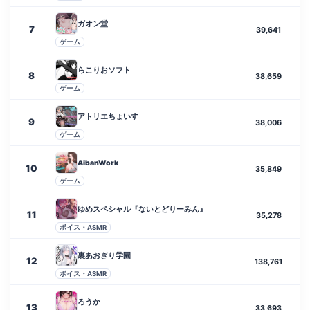
ガオン堂
7
39,641
ゲーム
らこりおソフト
8
38,659
ゲーム
アトリエちょいす
9
38,006
ゲーム
AibanWork
10
35,849
ゲーム
ゆめスペシャル『ないとどりーみん』
11
35,278
ボイス・ASMR
裏あおぎり学園
12
138,761
ボイス・ASMR
ろうか
13
33,693