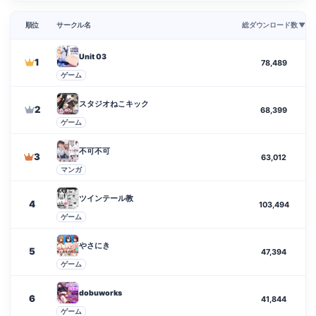
順位
サークル名
総ダウンロード数 ▼
Unit 03
1
78,489
ゲーム
スタジオねこキック
2
68,399
ゲーム
不可不可
3
63,012
マンガ
ツインテール教
4
103,494
ゲーム
やさにき
5
47,394
ゲーム
dobuworks
6
41,844
ゲーム