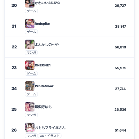
かわいい35.5℃
20
29,727
ゲーム
Redspike
21
28,917
ゲーム
よふかしのへや
22
56,810
マンガ
ONEONE1
23
55,975
ゲーム
WhiteMoor
24
27,744
ゲーム
煩悩寺ゆら
25
26,536
マンガ
おもちフライ屋さん
26
51,644
マンガ
CG・イラスト