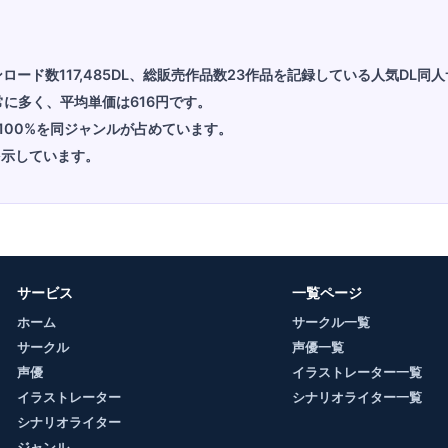
ウンロード数117,485DL、総販売作品数23作品を記録している人気DL同
常に多く、平均単価は616円です。
100%を同ジャンルが占めています。
を示しています。
サービス
一覧ページ
ホーム
サークル一覧
サークル
声優一覧
声優
イラストレーター一覧
イラストレーター
シナリオライター一覧
シナリオライター
ジャンル