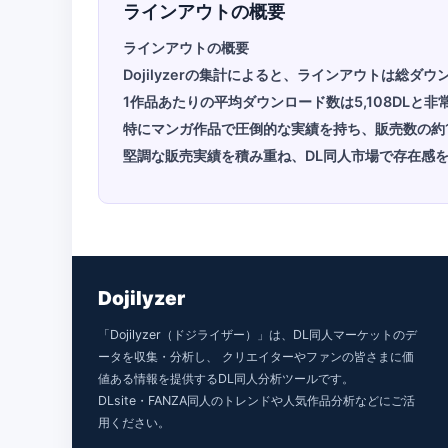
ラインアウトの概要
ラインアウトの概要
Dojilyzerの集計によると、ラインアウトは総ダ
1作品あたりの平均ダウンロード数は5,108DLと非
特にマンガ作品で圧倒的な実績を持ち、販売数の約
堅調な販売実績を積み重ね、DL同人市場で存在感
Dojilyzer
「Dojilyzer（ドジライザー）」は、DL同人マーケットのデ
ータを収集・分析し、 クリエイターやファンの皆さまに価
値ある情報を提供するDL同人分析ツールです。
DLsite・FANZA同人のトレンドや人気作品分析などにご活
用ください。