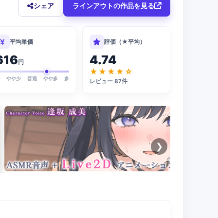
シェア
ラインアウトの作品を見る
平均単価
評価（★平均）
616
4.74
円
★★★★☆
少
やや少
普通
やや多
多
レビュー 87件
❯