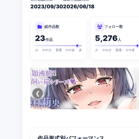
2023/09/30
2026/06/18
総作品数
フォロー数
23
5,276
作品
人
少
やや少
普通
やや多
多
少
やや少
普通
やや多
❮
作品形式別パフォーマンス