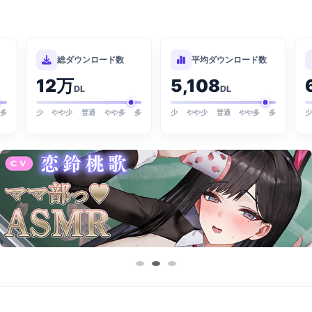
総ダウンロード数
平均ダウンロード数
12万
5,108
DL
DL
多
少
やや少
普通
やや多
多
少
やや少
普通
やや多
多