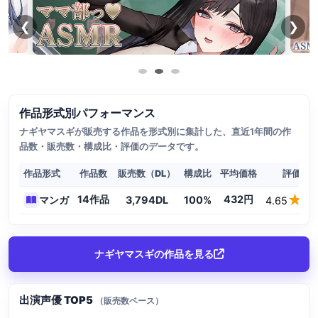
❮
❯
作品形式別パフォーマンス
ナギヤマスギが販売する作品を形式別に集計した、直近1年間の作
品数・販売数・構成比・評価のデータです。
作品形式
作品数
販売数（DL）
構成比
平均価格
評価（
★★
★★
14作品
432円
マンガ
3,794DL
100%
4.65
ナギヤマスギの作品を見る
出演声優 TOP5
（販売数ベース）