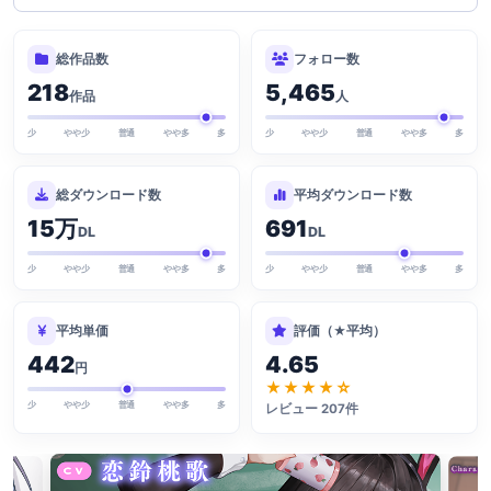
総作品数
フォロー数
218
5,465
作品
人
少
やや少
普通
やや多
多
少
やや少
普通
やや多
多
総ダウンロード数
平均ダウンロード数
15万
691
DL
DL
少
やや少
普通
やや多
多
少
やや少
普通
やや多
多
平均単価
評価（★平均）
442
4.65
円
★★★★☆
少
やや少
普通
やや多
多
レビュー 207件