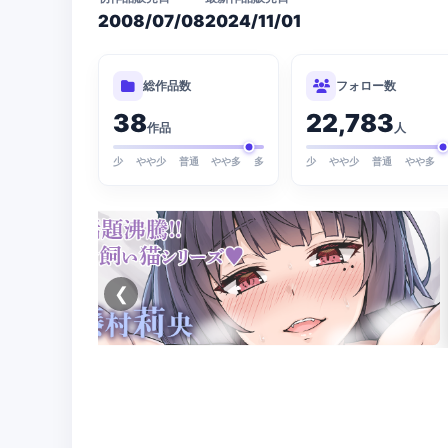
2008/07/08
2024/11/01
総作品数
フォロー数
38
22,783
作品
人
少
やや少
普通
やや多
多
少
やや少
普通
やや多
❮