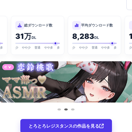
総ダウンロード数
平均ダウンロード数
31万
8,283
DL
DL
多
少
やや少
普通
やや多
多
少
やや少
普通
やや多
多
とろとろレジスタンスの作品を見る