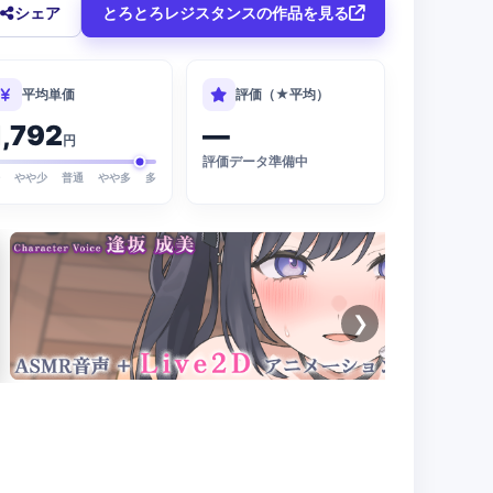
シェア
とろとろレジスタンスの作品を見る
平均単価
評価（★平均）
1,792
—
円
評価データ準備中
少
やや少
普通
やや多
多
❯