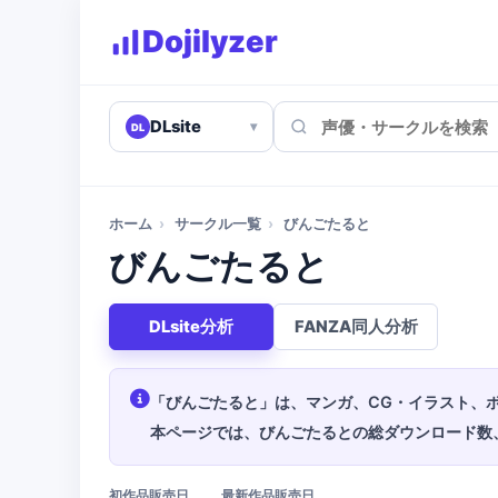
Dojilyzer
DLsite
▾
DL
ホーム
›
サークル一覧
›
びんごたると
びんごたると
DLsite分析
FANZA同人分析
「びんごたると」は、マンガ、CG・イラスト、
本ページでは、びんごたるとの総ダウンロード数
初作品販売日
最新作品販売日