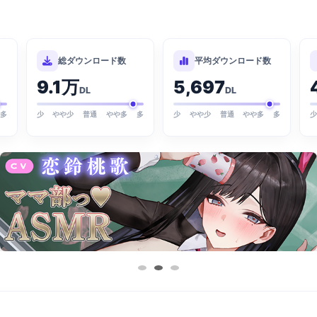
総ダウンロード数
平均ダウンロード数
9.1万
5,697
DL
DL
多
少
やや少
普通
やや多
多
少
やや少
普通
やや多
多