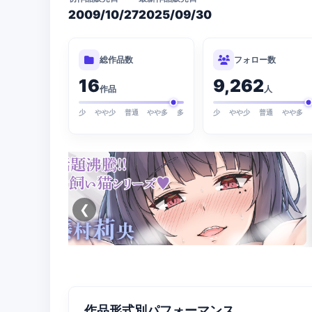
2009/10/27
2025/09/30
総作品数
フォロー数
16
9,262
作品
人
少
やや少
普通
やや多
多
少
やや少
普通
やや多
❮
作品形式別パフォーマンス