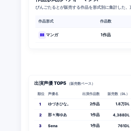
びんごたるとが販売する作品を形式別に集計した、
作品形式
作品数
1作品
マンガ
出演声優 TOP5
（販売数ベース）
順位
声優名
出演作品数
販売数（DL）
ゆづきひな。
2作品
1.8万DL
1
那々海ゆあ
1作品
2
4,388DL
1作品
3
Sena
761DL