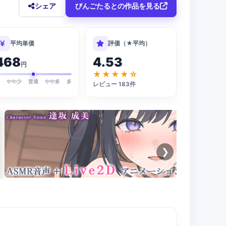
シェア
びんごたるとの作品を見る
平均単価
評価（★平均）
468
4.53
円
★★★★☆
少
やや少
普通
やや多
多
レビュー 183件
❯