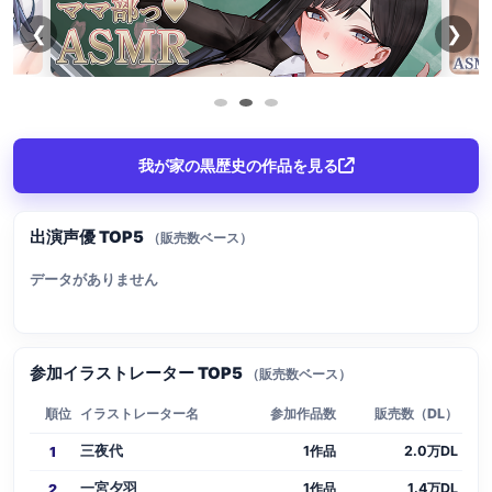
❮
❯
我が家の黒歴史の作品を見る
出演声優 TOP5
（販売数ベース）
データがありません
参加イラストレーター TOP5
（販売数ベース）
順位
イラストレーター名
参加作品数
販売数（DL）
三夜代
1作品
2.0万DL
1
一宮夕羽
1作品
1.4万DL
2