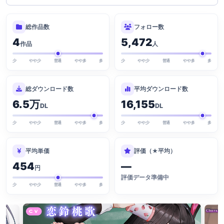
総作品数
フォロー数
4
5,472
作品
人
少
やや少
普通
やや多
多
少
やや少
普通
やや多
多
総ダウンロード数
平均ダウンロード数
6.5万
16,155
DL
DL
少
やや少
普通
やや多
多
少
やや少
普通
やや多
多
平均単価
評価（★平均）
454
—
円
評価データ準備中
少
やや少
普通
やや多
多