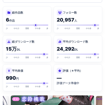
総作品数
フォロー数
6
20,957
作品
人
少
やや少
普通
やや多
多
少
やや少
普通
やや多
多
総ダウンロード数
平均ダウンロード数
15万
24,292
DL
DL
少
やや少
普通
やや多
多
少
やや少
普通
やや多
多
平均単価
評価（★平均）
990
—
円
評価データ準備中
少
やや少
普通
やや多
多