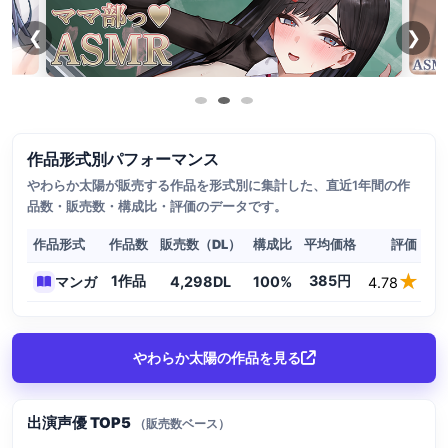
❮
❯
作品形式別パフォーマンス
やわらか太陽が販売する作品を形式別に集計した、直近1年間の作
品数・販売数・構成比・評価のデータです。
作品形式
作品数
販売数（DL）
構成比
平均価格
評価（★
★★
★★
1作品
385円
マンガ
4,298DL
100%
4.78
やわらか太陽の作品を見る
出演声優 TOP5
（販売数ベース）