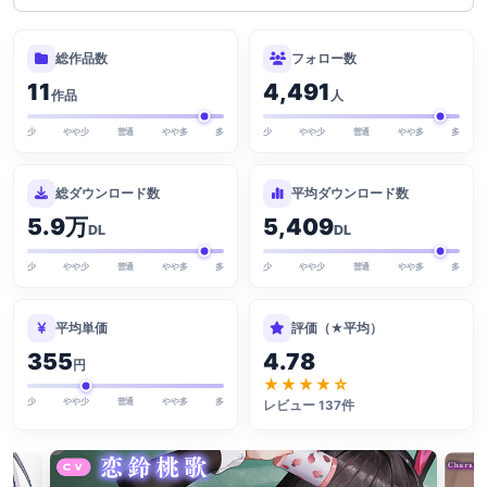
総作品数
フォロー数
11
4,491
作品
人
少
やや少
普通
やや多
多
少
やや少
普通
やや多
多
総ダウンロード数
平均ダウンロード数
5.9万
5,409
DL
DL
少
やや少
普通
やや多
多
少
やや少
普通
やや多
多
平均単価
評価（★平均）
355
4.78
円
★★★★☆
少
やや少
普通
やや多
多
レビュー 137件