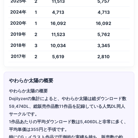
2025年
2
11,513
5,757
2024年
1
4,713
4,713
2020年
1
16,092
16,092
2019年
2
11,523
5,762
2018年
3
10,034
3,345
2017年
2
5,619
2,810
やわらか太陽の概要
やわらか太陽の概要
Dojilyzerの集計によると、やわらか太陽は総ダウンロード数
59,474DL、総販売作品数11作品を記録している人気DL同人
サークルです。
1作品あたりの平均ダウンロード数は5,406DLと非常に多く、
平均単価は355円と手頃です。
特にCG・イラスト作品で圧倒的な実績を持ち、販売数の約