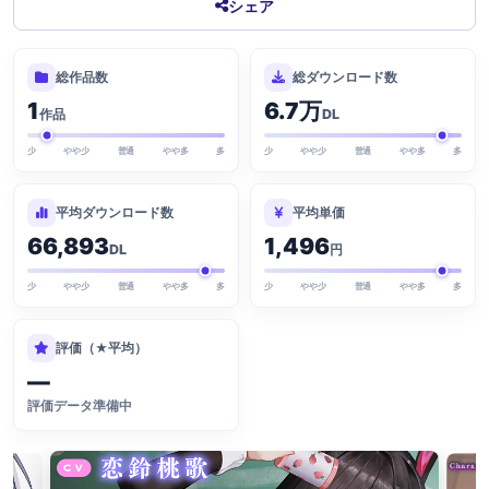
シェア
総作品数
総ダウンロード数
1
6.7万
作品
DL
少
やや少
普通
やや多
多
少
やや少
普通
やや多
多
平均ダウンロード数
平均単価
66,893
1,496
DL
円
少
やや少
普通
やや多
多
少
やや少
普通
やや多
多
評価（★平均）
—
評価データ準備中