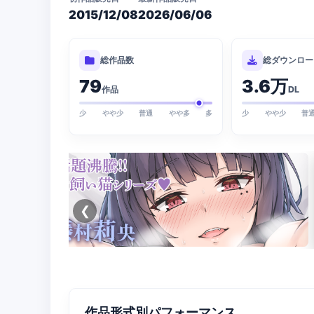
2015/12/08
2026/06/06
総作品数
総ダウンロー
79
3.6万
作品
DL
少
やや少
普通
やや多
多
少
やや少
普
❮
作品形式別パフォーマンス