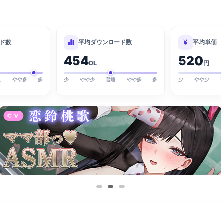
ド数
平均ダウンロード数
平均単価
454
520
DL
円
通
やや多
多
少
やや少
普通
やや多
多
少
やや少