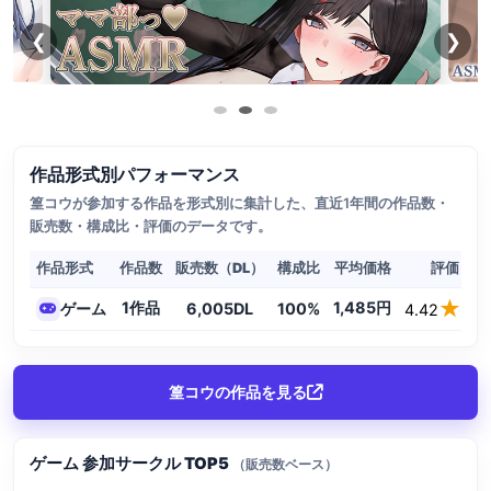
❮
❯
作品形式別パフォーマンス
篁コウが参加する作品を形式別に集計した、直近1年間の作品数・
販売数・構成比・評価のデータです。
作品形式
作品数
販売数（DL）
構成比
平均価格
評価（★
★★
★★
1作品
1,485円
ゲーム
6,005DL
100%
4.42
篁コウの作品を見る
ゲーム 参加サークル TOP5
（販売数ベース）