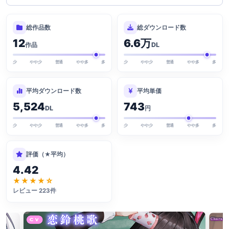
総作品数
総ダウンロード数
12
6.6万
作品
DL
少
やや少
普通
やや多
多
少
やや少
普通
やや多
多
平均ダウンロード数
平均単価
5,524
743
DL
円
少
やや少
普通
やや多
多
少
やや少
普通
やや多
多
評価（★平均）
4.42
★★★★☆
レビュー 223件