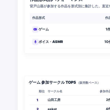
背戸山葵が参加する作品を形式別に集計した、直近
作品形式
作
1
ゲーム
10
ボイス・ASMR
ゲーム 参加サークル TOP5
（販売数ベース）
順位
サークル名
参加作
山田工房
2
1
4
2
askot