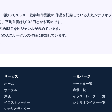
ロード数130,765DL、総参加作品数45作品を記録している人気シナリオ
く、平均単価は1,002円とやや高めです。
の約62%を同ジャンルが占めています。
などの人気サークルの作品に参加しています。
。
サービス
一覧ページ
ホーム
サークル一覧
サークル
声優一覧
声優
イラストレーター一覧
イラストレーター
シナリオライター一覧
シナリオライター