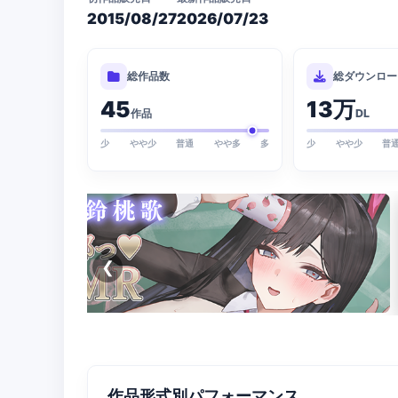
2015/08/27
2026/07/23
総作品数
総ダウンロー
45
13万
作品
DL
少
やや少
普通
やや多
多
少
やや少
普
❮
作品形式別パフォーマンス