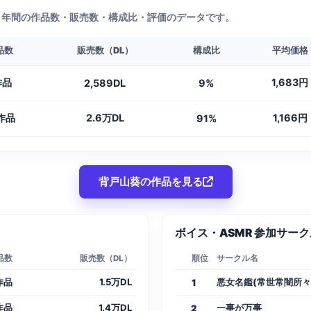
1年間の作品数・販売数・構成比・評価のデータです。
品数
販売数（DL）
構成比
平均価格
作品
1,683円
2,589DL
9%
作品
2.6万DL
1,166円
91%
背戸山葵の作品を見る
ボイス・ASMR 参加サークル
品数
販売数（DL）
順位
サークル名
作品
1.5万DL
悪女名鑑(常世常闇所々
1
作品
1.4万DL
一事が万事
2