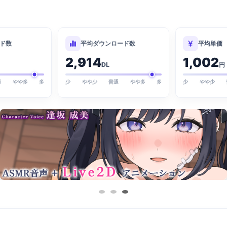
ド数
平均ダウンロード数
平均単価
2,914
1,002
DL
円
通
やや多
多
少
やや少
普通
やや多
多
少
やや少