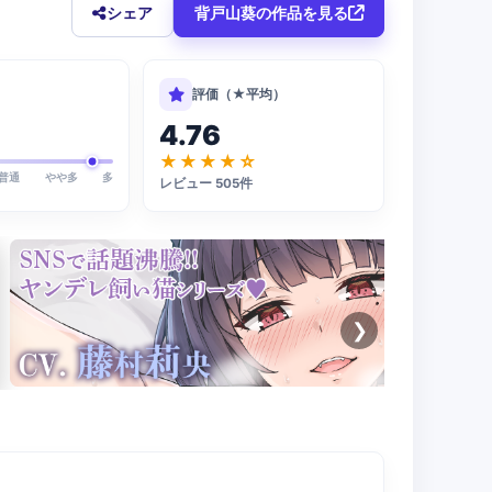
シェア
背戸山葵の作品を見る
評価（★平均）
4.76
★★★★☆
普通
やや多
多
レビュー 505件
❯