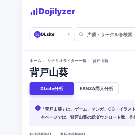
Dojilyzer
DLsite
▾
DL
ホーム
›
シナリオライター一覧
›
背戸山葵
背戸山葵
DLsite分析
FANZA同人分析
「背戸山葵」は、ゲーム、マンガ、CG・イラスト
本ページでは、背戸山葵の総ダウンロード数、作
初作品販売日
最新作品販売日