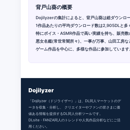
背戸山葵の概要
Dojilyzerの集計によると、背戸山葵は総ダウン
1作品あたりの平均ダウンロード数は2,905DLと多
特にボイス・ASMR作品で高い実績を持ち、販売数
悪女名鑑(常世常闇所々)、一事が万事、山田工房
ゲーム作品を中心に、多様な作品に参加しています
Dojilyzer
「Dojilyzer（ドジライザー）」は、DL同人マーケットのデ
ータを収集・分析し、 クリエイターやファンの皆さまに価
値ある情報を提供するDL同人分析ツールです。
DLsite・FANZA同人のトレンドや人気作品分析などにご活
用ください。