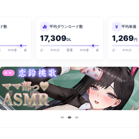
ド数
平均ダウンロード数
平均単価
17,309
1,269
DL
円
通
やや多
多
少
やや少
普通
やや多
多
少
やや少