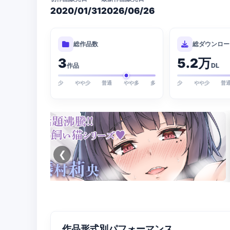
2020/01/31
2026/06/26
総作品数
総ダウンロー
3
5.2万
作品
DL
少
やや少
普通
やや多
多
少
やや少
普
❮
作品形式別パフォーマンス