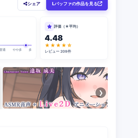
シェア
Lバッファの作品を見る
評価（★平均）
4.48
★★★★☆
普通
やや多
多
レビュー 209件
❯