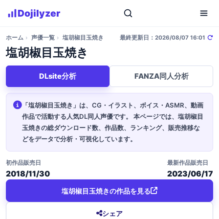
Dojilyzer
ホーム
›
声優一覧
›
塩胡椒目玉焼き
最終更新日：2026/08/07 16:01
塩胡椒目玉焼き
DLsite分析
FANZA同人分析
「塩胡椒目玉焼き」は、CG・イラスト、ボイス・ASMR、動画
作品で活動する人気DL同人声優です。
本ページでは、塩胡椒目
玉焼きの総ダウンロード数、作品数、ランキング、販売推移な
どをデータで分析・可視化しています。
初作品販売日
最新作品販売日
2018/11/30
2023/06/17
塩胡椒目玉焼きの作品を見る
シェア