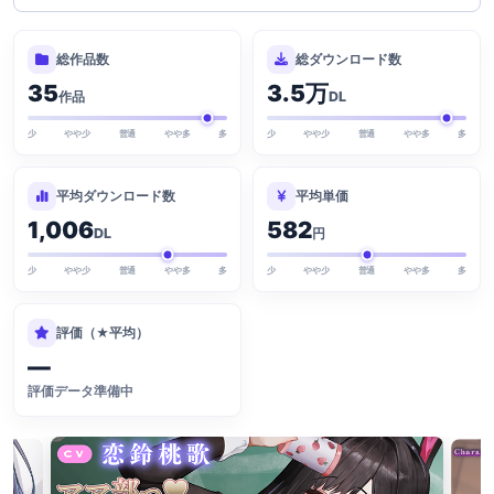
総作品数
総ダウンロード数
35
3.5万
作品
DL
少
やや少
普通
やや多
多
少
やや少
普通
やや多
多
平均ダウンロード数
平均単価
1,006
582
DL
円
少
やや少
普通
やや多
多
少
やや少
普通
やや多
多
評価（★平均）
—
評価データ準備中