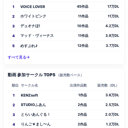
45作品
17万DL
1
VOICE LOVER
ホワイトピンク
11作品
11万DL
2
デュオナほ!
10作品
4.2万DL
3
マッド・ヴィーナス
11作品
3.9万DL
4
12作品
3.7万DL
5
めすぷれ♪
すべて見る
動画 参加サークル TOP5
（販売数ベース）
順位
サークル名
出演作品数
販売数（DL）
1作品
3.6万DL
1
KENZsoft
STUDIOふあん
2作品
2.5万DL
2
とらいあんぐる！
2作品
2.0万DL
3
りんご★まし〜ん
2作品
1.2万DL
4