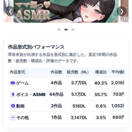
❮
❯
作品形式別パフォーマンス
琴音有波が出演する作品を形式別に集計した、直近1年間の作品
数・販売数・構成比・評価のデータです。
作品形式
作品数
販売数（DL）
構成比
平均価格
4作品
3.7万DL
2,019円
ゲーム
40.2%
44作品
5.1万DL
703円
ボイス・ASMR
55.7%
2作品
1,052円
動画
516DL
0.6%
1作品
660円
その他
3,147DL
3.5%