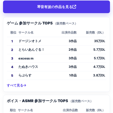
琴音有波の作品を見る
ゲーム 参加サークル TOP5
（販売数ベース）
順位
サークル名
出演作品数
販売数（DL）
ドージンオトメ
3作品
35万DL
1
とらいあんぐる！
2作品
5.7万DL
2
3作品
5.1万DL
3
excess m
たぬきハウス
3作品
4.7万DL
4
らぷらす
1作品
3.8万DL
5
すべて見る
ボイス・ASMR 参加サークル TOP5
（販売数ベース）
順位
サークル名
出演作品数
販売数（DL）