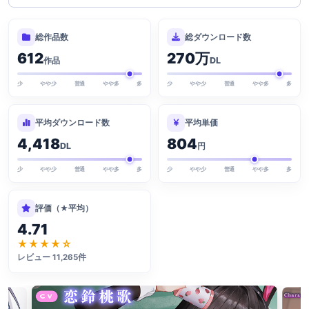
総作品数
総ダウンロード数
612
270万
作品
DL
少
やや少
普通
やや多
多
少
やや少
普通
やや多
多
平均ダウンロード数
平均単価
4,418
804
DL
円
少
やや少
普通
やや多
多
少
やや少
普通
やや多
多
評価（★平均）
4.71
★★★★☆
レビュー 11,265件