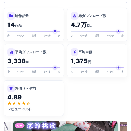
総作品数
総ダウンロード数
14
4.7万
作品
DL
少
やや少
普通
やや多
多
少
やや少
普通
やや多
多
平均ダウンロード数
平均単価
3,338
1,375
DL
円
少
やや少
普通
やや多
多
少
やや少
普通
やや多
多
評価（★平均）
4.89
★★★★☆
レビュー 505件