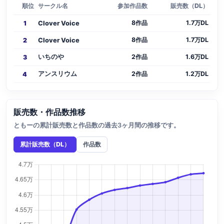
順位
サークル名
参加作品数
販売数（DL）
8作品
1.7万DL
1
Clover Voice
8作品
1.7万DL
2
Clover Voice
いちのや
2作品
1.6万DL
3
アンスリウム
2作品
1.2万DL
4
販売数・作品数推移
ともーの累計販売数と作品数の過去3ヶ月間の推移です。
累計販売数（DL）
作品数