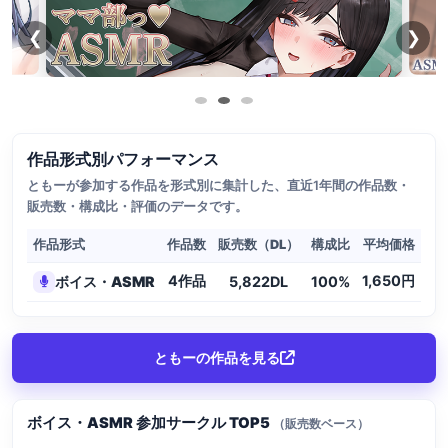
❮
❯
作品形式別パフォーマンス
ともーが参加する作品を形式別に集計した、直近1年間の作品数・
販売数・構成比・評価のデータです。
作品形式
作品数
販売数（DL）
構成比
平均価格
4作品
1,650円
ボイス・ASMR
5,822DL
100%
4.
ともーの作品を見る
ボイス・ASMR 参加サークル TOP5
（販売数ベース）