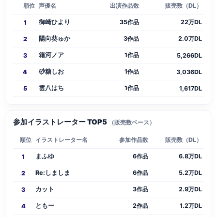
順位
声優名
出演作品数
販売数（DL）
御崎ひより
35作品
22万DL
1
陽向葵ゅか
3作品
2.0万DL
2
箱河ノア
1作品
3
5,266DL
砂糖しお
1作品
4
3,036DL
雲八はち
1作品
5
1,617DL
参加イラストレーター TOP5
（販売数ベース）
順位
イラストレーター名
参加作品数
販売数（DL）
まふゆ
6作品
6.8万DL
1
Re:しましま
6作品
5.2万DL
2
カット
3作品
2.9万DL
3
ともー
2作品
1.2万DL
4