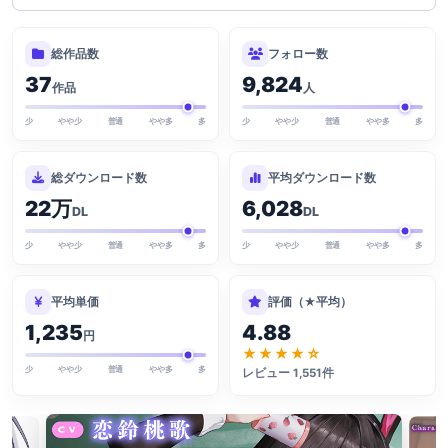
総作品数
フォロー数
37
9,824
作品
人
少
やや少
普通
やや多
多
少
やや少
普通
やや多
多
総ダウンロード数
平均ダウンロード数
22万
6,028
DL
DL
少
やや少
普通
やや多
多
少
やや少
普通
やや多
多
平均単価
評価（★平均）
1,235
4.88
円
★★★★☆
少
やや少
普通
やや多
多
レビュー 1,551件