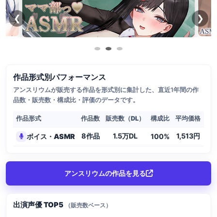
❮
❯
作品形式別パフォーマンス
アンスリウムが販売する作品を形式別に集計した、直近1年間の作
品数・販売数・構成比・評価のデータです。
作品形式
作品数
販売数（DL）
構成比
平均価格
8作品
1.5万DL
1,513円
ボイス・ASMR
100%
4.
アンスリウムの作品を見る
出演声優 TOP5
（販売数ベース）