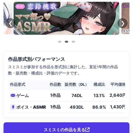
❮
❯
作品形式別パフォーマンス
スミスミが参加する作品を形式別に集計した、直近1年間の作品
数・販売数・構成比・評価のデータです。
作品形式
作品数
販売数（DL）
構成比
平均価格
1作品
2,640円
ゲーム
74DL
13.1%
4
1作品
1,430円
ボイス・ASMR
493DL
86.9%
4
スミスミの作品を見る