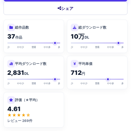
シェア
総作品数
総ダウンロード数
37
10万
作品
DL
少
やや少
普通
やや多
多
少
やや少
普通
やや多
多
平均ダウンロード数
平均単価
2,831
712
DL
円
少
やや少
普通
やや多
多
少
やや少
普通
やや多
多
評価（★平均）
4.61
★★★★☆
レビュー 269件