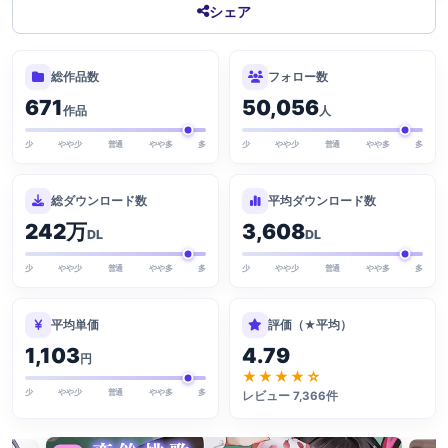
シェア
総作品数
フォロー数
671
50,056
作品
人
少
やや少
普通
やや多
多
少
やや少
普通
やや多
多
総ダウンロード数
平均ダウンロード数
242万
3,608
DL
DL
少
やや少
普通
やや多
多
少
やや少
普通
やや多
多
平均単価
評価（★平均）
1,103
4.79
円
★★★★☆
少
やや少
普通
やや多
多
レビュー 7,366件