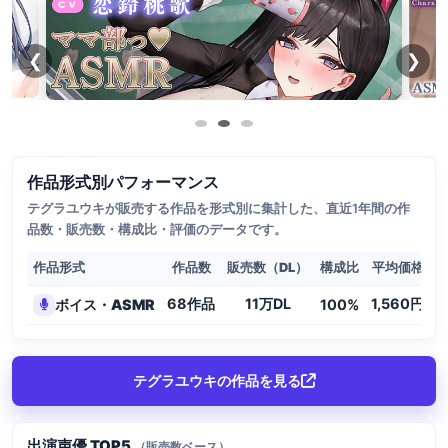
❮
❯
作品形式別パフォーマンス
テグラユウキが販売する作品を形式別に集計した、直近1年間の作
品数・販売数・構成比・評価のデータです。
作品形式
作品数
販売数（DL）
構成比
平均価格
68作品
11万DL
1,560円
ボイス・ASMR
100%
4
テグラユウキの作品を見る
出演声優 TOP5
（販売数ベース）