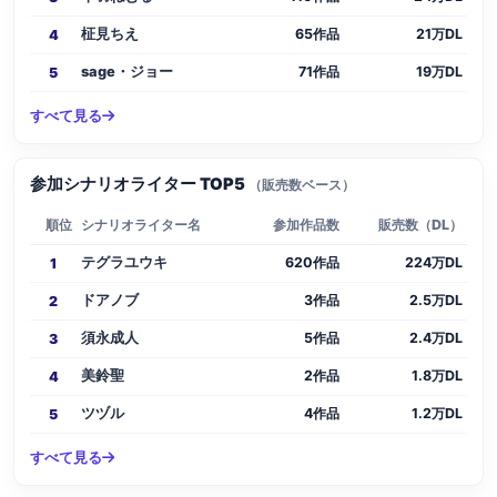
柾見ちえ
65作品
21万DL
4
sage・ジョー
71作品
19万DL
5
すべて見る
参加シナリオライター TOP5
（販売数ベース）
順位
シナリオライター名
参加作品数
販売数（DL）
テグラユウキ
620作品
224万DL
1
ドアノブ
3作品
2.5万DL
2
須永成人
5作品
2.4万DL
3
美鈴聖
2作品
1.8万DL
4
ツヅル
4作品
1.2万DL
5
すべて見る