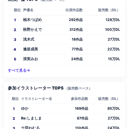
順位
声優名
出演作品数
販売数（DL）
柚木つばめ
292作品
128万DL
1
秋野かえで
312作品
100万DL
2
浅木式
18作品
27万DL
3
逢坂成美
77作品
22万DL
4
浪実みお
24作品
15万DL
5
すべて見る
参加イラストレーター TOP5
（販売数ベース）
順位
イラストレーター名
参加作品数
販売数（DL）
ゆか
169作品
85万DL
1
Re:しましま
87作品
27万DL
2
十羽ねむる
110作品
24万DL
3