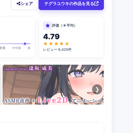
シェア
テグラユウキの作品を見る
評価（★平均）
4.79
★★★★☆
普通
やや多
多
レビュー 6,425件
❯