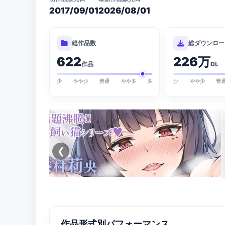
2017/09/01
2026/08/01
総作品数
総ダウンロー
622
226万
作品
DL
少
やや少
普通
やや多
多
少
やや少
普
❮
作品形式別パフォーマンス