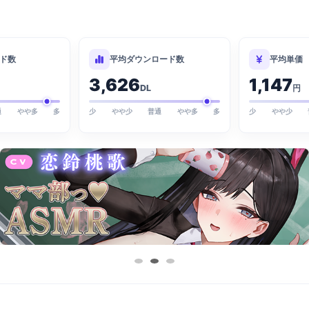
ド数
平均ダウンロード数
平均単価
3,626
1,147
DL
円
通
やや多
多
少
やや少
普通
やや多
多
少
やや少