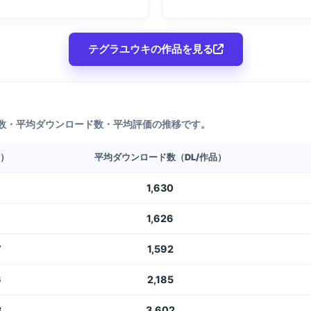
テグラユウキの作品を見る
数・平均ダウンロード数・平均評価の推移です。
L）
平均ダウンロード数（DL/作品）
1,630
1,626
7
1,592
6
2,185
3
3,602