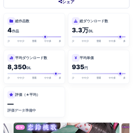
シェア
総作品数
総ダウンロード数
4
3.3万
作品
DL
少
やや少
普通
やや多
多
少
やや少
普通
やや多
多
平均ダウンロード数
平均単価
8,350
935
DL
円
少
やや少
普通
やや多
多
少
やや少
普通
やや多
多
評価（★平均）
—
評価データ準備中