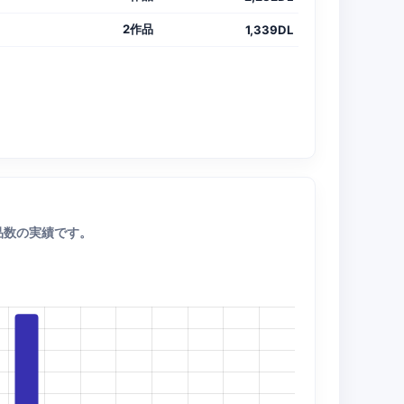
2作品
1,339DL
品数の実績です。