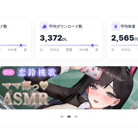
ド数
平均ダウンロード数
平均単価
3,372
2,565
DL
円
通
やや多
多
少
やや少
普通
やや多
多
少
やや少