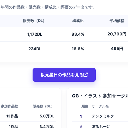
1年間の作品数・販売数・構成比・評価のデータです。
販売数（DL）
構成比
平均価格
20,790円
1,172DL
83.4%
495円
234DL
16.6%
坂元星日の作品を見る
CG・イラスト 参加サークル
参加作品数
販売数（DL）
順位
サークル名
13作品
5.0万DL
テンタミルク
1
1作品
3.4万DL
ぽるちーに
2