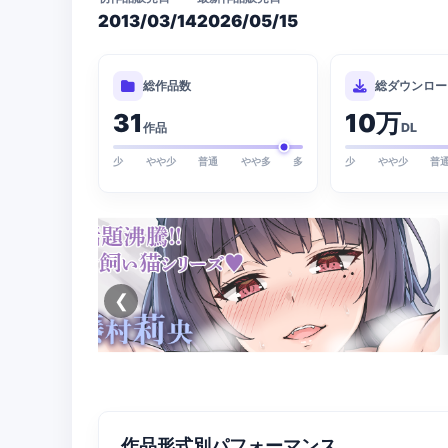
2013/03/14
2026/05/15
総作品数
総ダウンロー
31
10万
作品
DL
少
やや少
普通
やや多
多
少
やや少
普
❮
作品形式別パフォーマンス