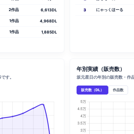
2作品
にゃっくほーる
6,613DL
3
1作品
4,968DL
1作品
1,885DL
年別実績（販売数）
移です。
坂元星日の年別の販売数・作
販売数（DL）
作品数