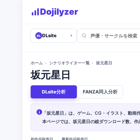
Dojilyzer
DLsite
▾
DL
ホーム
›
シナリオライター一覧
›
坂元星日
坂元星日
DLsite分析
FANZA同人分析
「坂元星日」は、ゲーム、CG・イラスト、動画
本ページでは、坂元星日の総ダウンロード数、作
初作品販売日
最新作品販売日