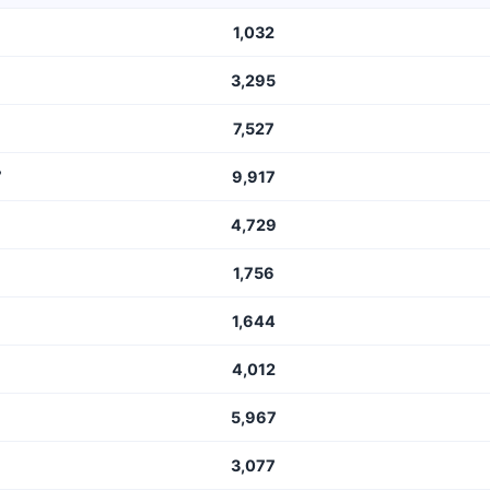
1,032
3,295
7,527
7
9,917
4,729
1,756
1,644
4,012
5,967
3,077