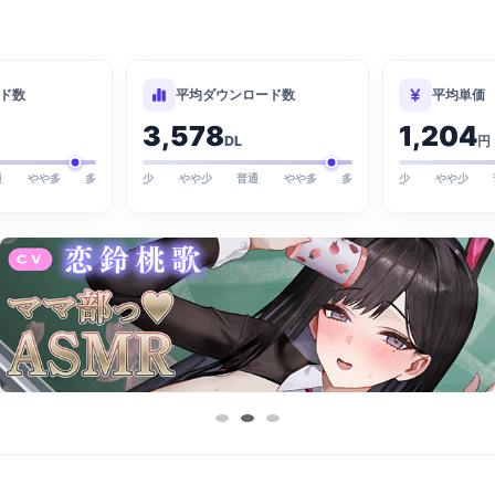
ド数
平均ダウンロード数
平均単価
3,578
1,204
DL
円
通
やや多
多
少
やや少
普通
やや多
多
少
やや少