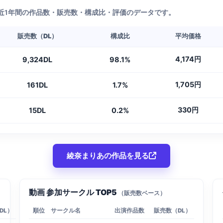
近1年間の作品数・販売数・構成比・評価のデータです。
販売数（DL）
構成比
平均価格
4,174円
9,324DL
98.1%
1,705円
161DL
1.7%
330円
15DL
0.2%
綾奈まりあの作品を見る
動画 参加サークル TOP5
（販売数ベース）
DL）
順位
サークル名
出演作品数
販売数（DL）