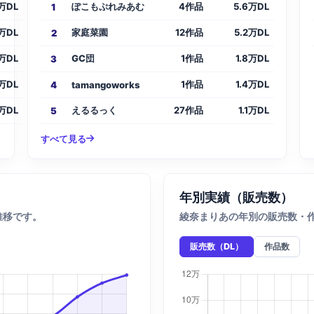
万DL
ぽこもぷれみあむ
4作品
5.6万DL
1
7万DL
家庭菜園
12作品
5.2万DL
2
6万DL
GC団
1作品
1.8万DL
3
4万DL
1作品
1.4万DL
4
tamangoworks
7万DL
えるるっく
27作品
1.1万DL
5
すべて見る
年別実績（販売数）
推移です。
綾奈まりあの年別の販売数・
販売数（DL）
作品数