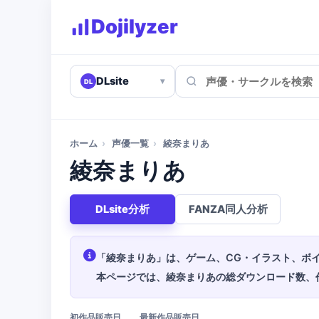
Dojilyzer
DLsite
▾
DL
ホーム
›
声優一覧
›
綾奈まりあ
綾奈まりあ
DLsite分析
FANZA同人分析
「綾奈まりあ」は、ゲーム、CG・イラスト、ボイ
本ページでは、綾奈まりあの総ダウンロード数、
初作品販売日
最新作品販売日