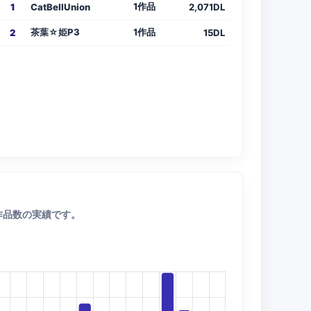
1作品
1
CatBellUnion
2,071DL
茶葉☆姫P3
1作品
2
15DL
作品数の実績です。