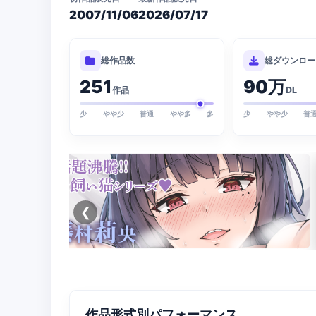
2007/11/06
2026/07/17
総作品数
総ダウンロー
251
90万
作品
DL
少
やや少
普通
やや多
多
少
やや少
普
❮
作品形式別パフォーマンス