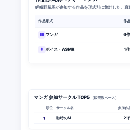
嵯峨野勝馬が参加する作品を形式別に集計した、直
作品形式
作
6
マンガ
1
ボイス・ASMR
マンガ 参加サークル TOP5
（販売数ベース）
順位
サークル名
参加作
独特のM
21
1