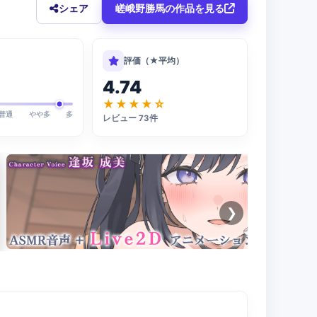
シェア
嵯峨野勝馬の作品を見る
評価（★平均）
4.74
★★★★☆
普通
やや多
多
レビュー 73件
❯