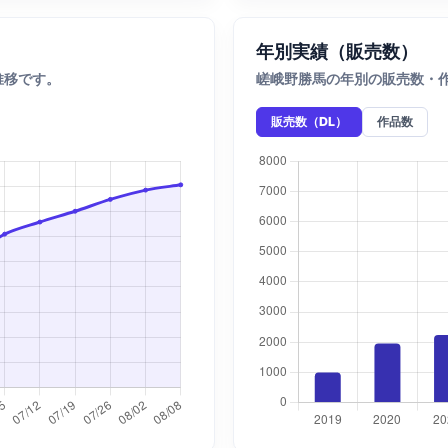
年別実績（販売数）
推移です。
嵯峨野勝馬の年別の販売数・
販売数（DL）
作品数