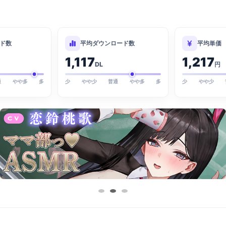
ド数
平均ダウンロード数
平均単価
1,117
1,217
DL
円
通
やや多
多
少
やや少
普通
やや多
多
少
やや少