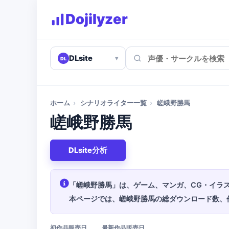
Dojilyzer
DLsite
▾
DL
ホーム
›
シナリオライター一覧
›
嵯峨野勝馬
嵯峨野勝馬
DLsite分析
「嵯峨野勝馬」は、ゲーム、マンガ、CG・イラス
本ページでは、嵯峨野勝馬の総ダウンロード数、
初作品販売日
最新作品販売日