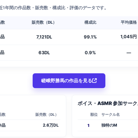
近1年間の作品数・販売数・構成比・評価のデータです。
品数
販売数（DL）
構成比
平均価格
作品
1,045円
7,121DL
99.1%
作品
63DL
0.9%
—
嵯峨野勝馬の作品を見る
ボイス・ASMR 参加サークル
品数
販売数（DL）
順位
サークル名
作品
2.6万DL
独特のM
1