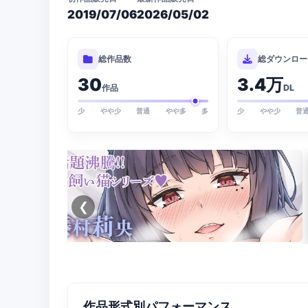
2019/07/06
2026/05/02
総作品数
総ダウンロー
30
3.4万
作品
DL
少
やや少
普通
やや多
多
少
やや少
普
❮
作品形式別パフォーマンス