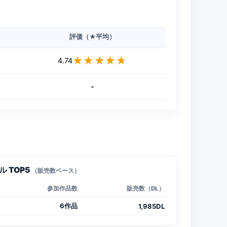
評価（★平均）
★★★★★
★★★★★
4.74
-
 TOP5
（販売数ベース）
参加作品数
販売数（DL）
6作品
1,985DL